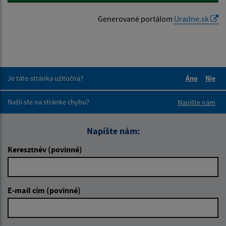
Generované portálom
Uradne.sk
Je táto stránka užitočná?
Áno
Nie
Boli tieto 
Boli 
Našli ste na stránke chybu?
Napíšte nám
Napíšte nám:
Keresztnév (povinné)
E-mail cím (povinné)