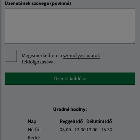
Üzenetének szövege (povinné)
Megismerkedtem a
személyes adatok
feldolgozásával
Google reCaptcha Response
Üzenet küldése
Úradné hodiny:
Nap
Reggeli idő
Délutáni idő
Hétfő:
08:00 - 12:00
13:00 - 15:30
Kedd:
-