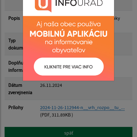
2025-2027
Popis
Filtrovať
Návrh rozpočtu obce Čenkovce na roky
Reset
2025-2027
Typ
Rozpočet-Hospodárenie
dokumentu
Doplňujúce
informácie
Dátum
26.11.2024
zverejnenia
Prílohy
2024-11-26-112944-n__vrh_rozpo__tu_...
(PDF, 311.89KB )
späť