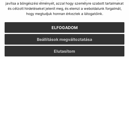
javítsa a böngészési élményét, azzal hogy személyre szabott tartalmakat
és célzott hirdetéseket jelenít meg, és elemzi a weboldalunk forgalmát,
hogy megtudjuk honnan érkeztek a látogatóink.
ELFOGADOM
Beállítások megváltoztatása
Elutasítom
Az oldalról:
Hozzáférhetőségi nyilatkozat
Szerzői jog
Személyes adatok védelme
Navigáció: