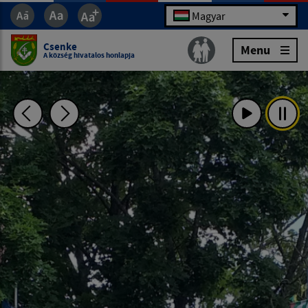
Magyar
Csenke
Menu
A község hivatalos honlapja