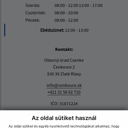
Szerda:
08:00 - 12:00
13:00 - 17:00
Csütörtök:
08:00 - 10:00
Péntek:
08:00 - 12:00
Ebédszünet:
12:00 - 13:00
Kontakt:
Obecný úrad Csenke
Čenkovce 2
930 39 Zlaté Klasy
info@cenkovce.sk
+421 31 56 92 710
IČO: 31871224
Az oldal sütiket használ
Az oldal sütiket és egyéb nyomkövető technológiákat alkalmaz, hogy