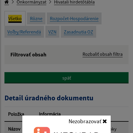
Önkormányzat
Hivatali hirdetőtábla
Všetko
Rôzne
Rozpočet-Hospodárenie
Voľby/Referendá
VZN
Zasadnutia OZ
Filtrovať obsah
Rozbaliť obsah filtra
Názov:
späť
Popis:
Detail úradného dokumentu
Dátum zverejnenia od:
Položka
Informácia
Nezobrazovať
Dátum zverejnenia do:
Názov
Návrh rozpočtu obce Čenkovce na roky