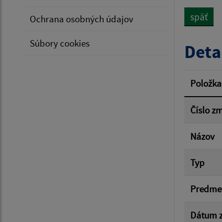
späť
Ochrana osobných údajov
Typ dá
Súbory cookies
Deta
Suma 
Položka
Číslo z
Filtr
Názov
Typ
Predme
Dátum z