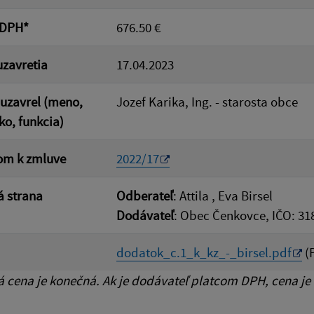
 DPH*
676.50 €
zavretia
17.04.2023
uzavrel (meno,
Jozef Karika, Ing. - starosta obce
ko, funkcia)
om k zmluve
2022/17
 strana
Odberateľ
: Attila , Eva Birsel
Dodávateľ
: Obec Čenkovce, IČO: 31
dodatok_c.1_k_kz_-_birsel.pdf
(P
cena je konečná. Ak je dodávateľ platcom DPH, cena je