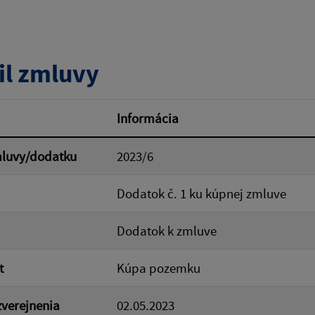
tumu:
Dátum od:
il zmluvy
od:
Suma do:
Informácia
mluvy/dodatku
2023/6
ovať
Dodatok č. 1 ku kúpnej zmluve
Dodatok k zmluve
t
Kúpa pozemku
verejnenia
02.05.2023