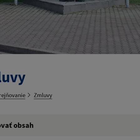
luvy
rejňovanie
Zmluvy
ovať obsah
ý výraz: