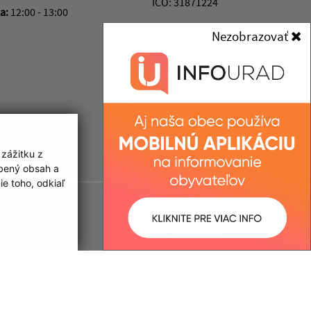
IČO: 31871224
ka:
12:00 - 13:00
Nezobrazovať
 zážitku z
obený obsah a
e toho, odkiaľ