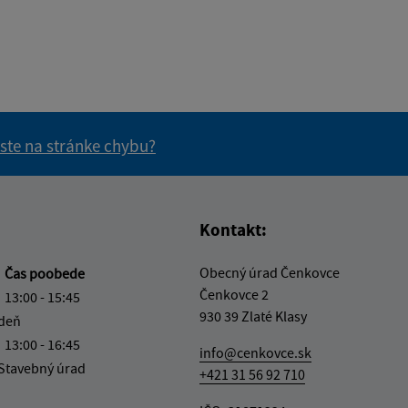
 ste na stránke chybu?
vás užitočné?
e pre vás užitočné?
Kontakt:
Obecný úrad Čenkovce
a
Čas poobede
Čenkovce 2
13:00 - 15:45
930 39 Zlaté Klasy
 deň
13:00 - 16:45
info@cenkovce.sk
 Stavebný úrad
+421 31 56 92 710