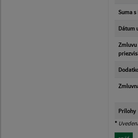
Suma s
Dátum u
Zmluvu 
priezvis
Dodatk
Zmluvná
Prílohy
*
Uvedená 