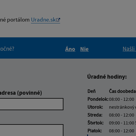
né portálom
Uradne.sk
itočné?
Našli
Áno
Nie
Boli tieto informácie pre 
Boli tieto informáci
Úradné hodiny:
Deň
Čas doobed
adresa (povinné)
Pondelok:
08:00 - 12:00
Utorok:
nestránkový
Streda:
08:00 - 12:00
Štvrtok:
09:00 - 11:00
Piatok:
08:00 - 12:00