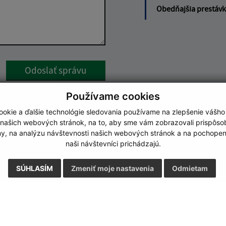
Obedňajšia prestáv
Google reCaptcha Response
Odoslať správu
Používame cookies
okie a ďalšie technológie sledovania používame na zlepšenie vášho
 našich webových stránok, na to, aby sme vám zobrazovali prispôs
my, na analýzu návštevnosti našich webových stránok a na pochopeni
naši návštevníci prichádzajú.
SÚHLASÍM
Zmeniť moje nastavenia
Odmietam