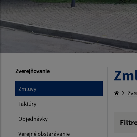
Zm
Zverejňovanie
Zmluvy
Zve
Faktúry
Objednávky
Filtr
Hľadan
Verejné obstarávanie