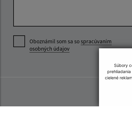
Oboznámil som sa so
spracúvaním
osobných údajov
Súbory co
prehliadania
cielené rekla