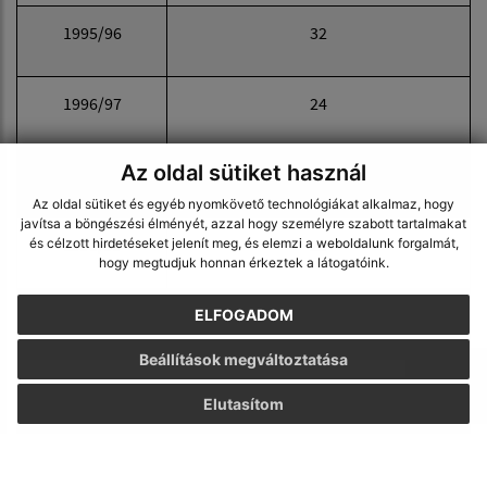
1995/96
32
1996/97
24
Az oldal sütiket használ
1997/98
23
Az oldal sütiket és egyéb nyomkövető technológiákat alkalmaz, hogy
javítsa a böngészési élményét, azzal hogy személyre szabott tartalmakat
1998/99
23
és célzott hirdetéseket jelenít meg, és elemzi a weboldalunk forgalmát,
hogy megtudjuk honnan érkeztek a látogatóink.
1999/00
23
ELFOGADOM
Beállítások megváltoztatása
Iskolaév
Beíratott gyermekek
Elutasítom
2000/01
28