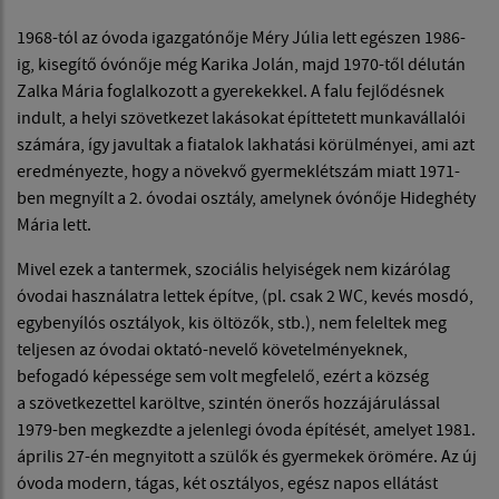
1968-tól az óvoda igazgatónője Méry Júlia lett egészen 1986-
ig, kisegítő óvónője még Karika Jolán, majd 1970-től délután
Zalka Mária foglalkozott a gyerekekkel. A falu fejlődésnek
indult, a helyi szövetkezet lakásokat építtetett munkavállalói
számára, így javultak a fiatalok lakhatási körülményei, ami azt
eredményezte, hogy a növekvő gyermeklétszám miatt 1971-
ben megnyílt a 2. óvodai osztály, amelynek óvónője Hideghéty
Mária lett.
Mivel ezek a tantermek, szociális helyiségek nem kizárólag
óvodai használatra lettek építve, (pl. csak 2 WC, kevés mosdó,
egybenyílós osztályok, kis öltözők, stb.), nem feleltek meg
teljesen az óvodai oktató-nevelő követelményeknek,
befogadó képessége sem volt megfelelő, ezért a község
a szövetkezettel karöltve, szintén önerős hozzájárulással
1979-ben megkezdte a jelenlegi óvoda építését, amelyet 1981.
április 27-én megnyitott a szülők és gyermekek örömére. Az új
óvoda modern, tágas, két osztályos, egész napos ellátást