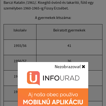
Barczi Katalin /1961/. Kisegítő óvónő és takarító, fűtő egy
személyben 1960-1965-ig Füssy Erzsébet.
A gyermekek létszáma:
Iskolaév
Beíratott gyermekek
1955/56
41
1956/57
36
Nezobrazovať
1957/58
37
1958/59
40