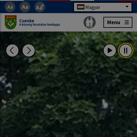
Magyar
Csenke
Menu
A község hivatalos honlapja