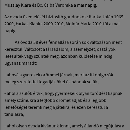
Muzslay Klára és Bc. Csiba Veronika a mai napig.
Az óvoda üzemelését biztosító gondnokok: Karika Jolán 1965-
2000, Farkas Blanka 2000-2010, Molnár Mária 2010-től a mai
napig.
Az óvoda 58 éves fennállása során sok változáson ment
keresztül. Változott a társadalom, a személyzet, osztályok
létesültek vagy szűntek meg, azonban küldetése mindig
ugyanaz maradt:
- ahová a gyerekek örömmel járnak, mert az itt dolgozók
meleg szeretettel fogadják őket és bánnak velük,
- ahol a szülők érzik, hogy gyermekeik olyan törődést kapnak,
amely számukra a legtöbb örömet adják és a legjobb
lehetőséget teremti meg a játékra, és ezen keresztül a
tanulásra,
- ahol olyan óvoda kívánunk lenni, amely állandó megújulásra