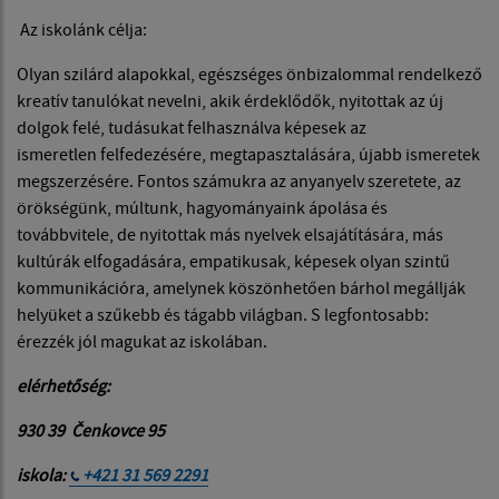
Az iskolánk célja:
Olyan szilárd alapokkal, egészséges önbizalommal rendelkező
kreatív tanulókat nevelni, akik érdeklődők, nyitottak az új
dolgok felé, tudásukat felhasználva képesek az
ismeretlen felfedezésére, megtapasztalására, újabb ismeretek
megszerzésére. Fontos számukra az anyanyelv szeretete, az
örökségünk, múltunk, hagyományaink ápolása és
továbbvitele, de nyitottak más nyelvek elsajátítására, más
kultúrák elfogadására, empatikusak, képesek olyan szintű
kommunikációra, amelynek köszönhetően bárhol megállják
helyüket a szűkebb és tágabb világban. S legfontosabb:
érezzék jól magukat az iskolában.
elérhetőség:
930 39 Čenkovce 95
iskola:
+421 31 569 2291