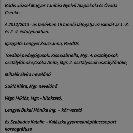
Bódis József Magyar Tanítási Nyelvű Alapiskola és Óvoda
Csenke.
A 2012/2013 - as tanévben 15 tanuló látogatja az iskolát az 1.-3.
és 2.-4. évfolymokban.
Igazgató:
Lengyel Zsuzsanna, PaedDr.
További pedagógusok: Kiss Gabriella, Mgr. 4. osztályosok
osztályfőnöke,
Csóka Anita, Mgr.
2. osztályosok osztályfőnöke,
Mihalík Elvíra nevelőnő
Sukič Klára, Mgr. nevelőnő
Végh Miklós, Mgr. - hitoktató,
Lengyel Bukai Mónika Ing. - kör vezető
és Szabados Katalin - Kalászka gyermeknéptánccsoport
koreográfusa