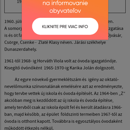
1959/60
47
1960. július 1-je jelentős változást hozott a falu életében.
A somorjai járás megszűnt, így megszűnt a falu közigazgatása
is és öt falu közösségévé vált Nagymagyar, Vajasvata, Újvásár,
Csörge, Csenke - Zlaté Klasy néven. Járási székhelye
Dunaszerdahely.
1961-től 1968- ig Horváth Viola volt az óvoda igazgatónője.
Kisegítő óvónőként 1965-1970-ig Karika Jolán dolgozott.
Az egyre növekvő gyermeklétszám és igény az oktató-
nevelőmunka színvonalának emelésére azt az eredményezte,
hogy tervbe vettek új iskola és óvoda építését. Az 1964-ben „Z“
akcióban meg is kezdődött az új iskola és óvoda építése,
amely tervből csak az iskola épült fel és került átadásra 1966-
ban, majd később, az épület földszinti termeiben 1967-től az
óvoda is otthont kapott. Továbbra is egyosztályos óvodaként
működött étkezés nélkül.