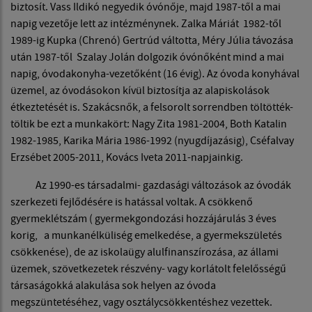
biztosít. Vass Ildikó negyedik óvónője, majd 1987-től a mai
napig vezetője lett az intézménynek. Zalka Máriát 1982-től
1989-ig Kupka (Chrenó) Gertrúd váltotta, Méry Júlia távozása
után 1987-től Szalay Jolán dolgozik óvónőként mind a mai
napig, óvodakonyha-vezetőként (16 évig). Az óvoda konyhával
üzemel, az óvodásokon kívül biztosítja az alapiskolások
étkeztetését is. Szakácsnők, a felsorolt sorrendben töltötték-
töltik be ezt a munkakört: Nagy Zita 1981-2004, Both Katalin
1982-1985, Karika Mária 1986-1992 (nyugdíjazásig), Cséfalvay
Erzsébet 2005-2011, Kovács Iveta 2011-napjainkig.
Az 1990-es társadalmi- gazdasági változások az óvodák
szerkezeti fejlődésére is hatással voltak. A csökkenő
gyermeklétszám ( gyermekgondozási hozzájárulás 3 éves
korig, a munkanélküliség emelkedése, a gyermekszületés
csökkenése), de az iskolaügy alulfinanszírozása, az állami
üzemek, szövetkezetek részvény- vagy korlátolt felelősségű
társaságokká alakulása sok helyen az óvoda
megszüntetéséhez, vagy osztálycsökkentéshez vezettek.