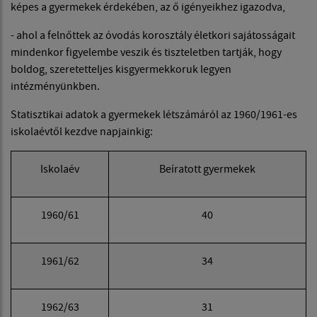
képes a gyermekek érdekében, az ő igényeikhez igazodva,
- ahol a felnőttek az óvodás korosztály életkori sajátosságait
mindenkor figyelembe veszik és tiszteletben tartják, hogy
boldog, szeretetteljes kisgyermekkoruk legyen
intézményünkben.
Statisztikai adatok a gyermekek létszámáról az 1960/1961-es
iskolaévtől kezdve napjainkig:
Iskolaév
Beíratott gyermekek
1960/61
40
1961/62
34
1962/63
31