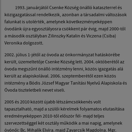
1993. januárjától Csenke Község önálló kataszterrel és
közigazgatással rendelkezik, azonban a társadalmi változások
falunkat is utolérték, amelynek következményeképpen
óvodánk újra egyosztályosra csökkent pár évig, majd 2000-től
a második osztályban Zilinszky Katalin és Viczena (Csiba)
Veronika dolgozott.
2002. július 1-jétől az óvoda az önkormányzat hatáskörébe
került, üzemeltetője Csenke Község lett. 2004. októberétől az
óvoda megszűnt önálló intézmény lenni, közös igazgatás alá
került az alapiskolával. 2006. szeptemberétől ezen közös
intézmény a Bódis József Magyar Tanítási Nyelvű Alapiskola és
Óvoda tiszteletbeli nevet viseli.
2005 és 2010 között újabb létszámcsökkenés volt
tapasztalható, majd a szülői kérelmek folyamatos elutasítása
eredményeképpen 2010-től először fél- majd teljes
szervezettséggel két osztály működik a mai napig, amelynek
óvónői: Bc. Mihalík Elvíra, majd Zavarcsík Magdolna, Mgr.