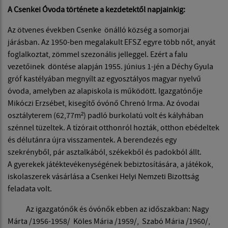
A Csenkei Óvoda története a kezdetektől napjainkig:
Az ötvenes években Csenke önálló község a somorjai
járásban. Az 1950-ben megalakult EFSZ egyre több nőt, anyát
foglalkoztat, zömmel szezonális jelleggel. Ezért a falu
vezetőinek döntése alapján 1955. június 1-jén a Déchy Gyula
gróf kastélyában megnyílt az egyosztályos magyar nyelvű
óvoda, amelyben az alapiskola is működött. Igazgatónője
Mikóczi Erzsébet, kisegítő óvónő Chrenó Irma. Az óvodai
osztályterem (62,77m²) padló burkolatú volt és kályhában
szénnel tüzeltek. A tízórait otthonról hozták, otthon ebédeltek
és délutánra újra visszamentek. A berendezés egy
szekrényből, pár asztalkából, székekből és padokból állt.
A gyerekek játéktevékenységének bebiztosítására, a játékok,
iskolaszerek vásárlása a Csenkei Helyi Nemzeti Bizottság
feladata volt.
Az igazgatónők és óvónők ebben az időszakban: Nagy
Márta /1956-1958/ Köles Mária /1959/, Szabó Mária /1960/,