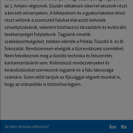
az 1. helyen végeznek. Ezután váltakozó sikerrel veszünk részt
a körzeti versenyeken. A kiképzésen és a gyakorlatokon kívül
részt vettünk a szomszéd falukat elárasztó belvizek
szivattyúzásánál, valamint közhasznú társadalmi és kultúrális
tevékenységet folytattunk. Tagjaink növelik
szakképzettségüket, többen elérték a Példás Tűzoltó II. és III.
fokozatát. Rendszeresen elvégzik a tűzrendészeti szemléket.
Nem feledkeznek meg a tűzoltó technika és felszerelés
karbantartásáról sem. Különböző rendezvényeket és
kirándulásokat szervezünk tagjaink és a falu lakossága
számára. Szem előtt tartjuk az ifjúsággal végzett munkát is,
hogy az utánpótlás is biztosítva legyen.
Je táto stránka užitočná?
Áno
Nie
Boli tieto 
Boli 