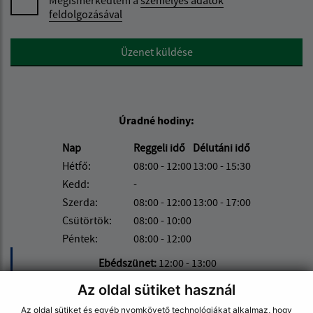
Megismerkedtem a
személyes adatok
feldolgozásával
Google reCaptcha Response
Üzenet küldése
Úradné hodiny:
Nap
Reggeli idő
Délutáni idő
Hétfő:
08:00 - 12:00
13:00 - 15:30
Kedd:
-
Szerda:
08:00 - 12:00
13:00 - 17:00
Csütörtök:
08:00 - 10:00
Péntek:
08:00 - 12:00
Ebédszünet:
12:00 - 13:00
Az oldal sütiket használ
Kontakt:
Az oldal sütiket és egyéb nyomkövető technológiákat alkalmaz, hogy