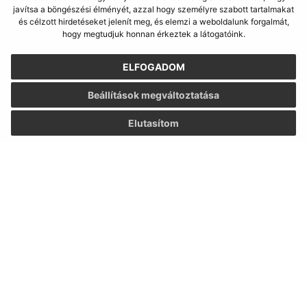
javítsa a böngészési élményét, azzal hogy személyre szabott tartalmakat
Obecný úrad Csenke
és célzott hirdetéseket jelenít meg, és elemzi a weboldalunk forgalmát,
hogy megtudjuk honnan érkeztek a látogatóink.
Čenkovce 2
930 39 Zlaté Klasy
ELFOGADOM
info@cenkovce.sk
Beállítások megváltoztatása
+421 31 56 92 710
Elutasítom
IČO: 31871224