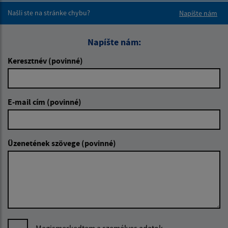
Našli ste na stránke chybu?
Napíšte nám
Napíšte nám:
Keresztnév (povinné)
E-mail cím (povinné)
Üzenetének szövege (povinné)