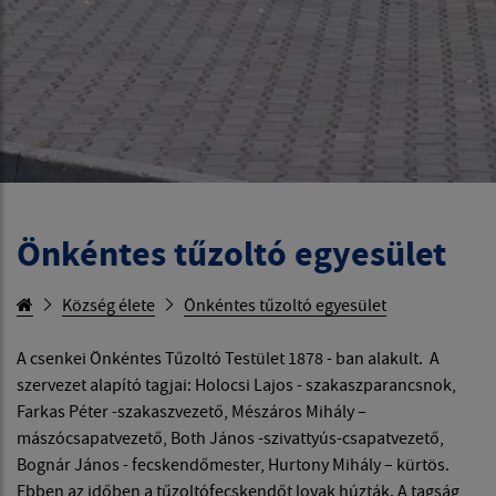
Önkéntes tűzoltó egyesület
Község élete
Önkéntes tűzoltó egyesület
A csenkei Önkéntes Tűzoltó Testület 1878 - ban alakult. A
szervezet alapító tagjai: Holocsi Lajos - szakaszparancsnok,
Farkas Péter -szakaszvezető, Mészáros Mihály –
mászócsapatvezető, Both János -szivattyús-csapatvezető,
Bognár János - fecskendőmester, Hurtony Mihály – kürtös.
Ebben az időben a tűzoltófecskendőt lovak húzták. A tagság