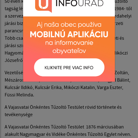
50 éven keresztül a gépész Kalmár Vince. A jelenlegi tűzoltó
tagság létszáma : 106 ebből 25 nő és 18 ifjú tűzoltó. 1984- től
a szervezet elnöke Füssi Gábor és 1984- től a Dunaszerdahelyi
járási bizottság plénumának tagja és még betölti a körzeti
parancsnoki tisztséget is.
Több csapattal évente sikeresen részt veszünk a körzeti és
járási szinten megrendezendő tűzoltó versenyeken.
Hagyományszerűen minden évben megrendezzük a Mikóczi
Józsefről elnevezet éjjeli emlékversenyt.
Vezetőségi tagok: id.Füssi Gábor, Mikoci Pál, Holocsi Zoltán,
Mészáros Zoltán, Mikóczi János, Füssi Lóránt, Lengyel Bálint,
Kulcsár Ildikó, Kulcsár Erika, Mikóczi Katalin, Varga Eszter,
Füssi Melinda.
A Vajasvatai Önkéntes Tűzoltó Testület rövid története és
tevékenysége
A Vajasvatai Önkéntes Tűzoltó Testület 1876 márciusában
alakult Nagymagyar és Vidéke Önkéntes Tűzoltó Egylet néven.