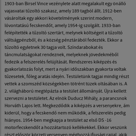
1903-ban Birsel Vince vezénylete alatt megalakult egy önálló
vajasvatai tűzoltó szakasz, amely 189 tagból állt. 1912-ben
vásároltak egy akkori követelmények szerint modern,
lóvontatású fecskendőt, amely 1954-ig szolgált. 1933-ban
felépítették a tűzoltó szertárt, melynek költségeit a tűzoltó
váltságpénzből, és a község pénztárából fedezték. Ekkor a
tűzoltó egyletnek 30 tagja volt. Színdarabokat és
táncmulatságokat rendeznek, melyeknek jövedekméből
fedezik a felszerelés felújítását. Rendszeres kiképzés és
gyakorlatozás folyt, mert a nyári időszakban gyakorta voltak
tűzesetek, főleg aratás idején. Testületünk tagjai mindig részt
vettek a szomszéd községekben tötrént tüzek oltásában is. A
2. világháború megtépázta a testület állományát. Újra kellett
szervezni a testületet. Az elnök Duducz Mihály, a parancsnok
Horváth Lajos lett. Megkezdődik a kiképzés a versenyekre, ám
kiderül, hogy a fecskendő nem működik, a felszerelés pedig
hiányos. 1954-ben megkapja a testület az első DS -16
motorfecskendőt a hozzátartozó kellékekkel. Ekkor veszünk
részt először körzeti versenyen méghozzá ifjusági rajjal, akik