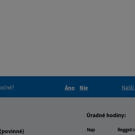
itočné?
Našli
Áno
Nie
Boli tieto informácie pre 
Boli tieto informáci
Úradné hodiny:
Nap
Reggeli 
 (povinné)