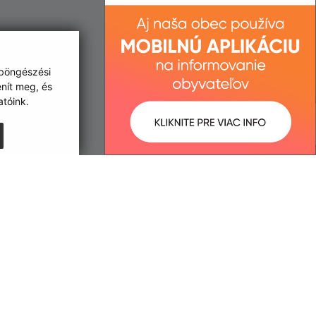
 böngészési
enít meg, és
tóink.
:
Správca obsahu:
9:29 óra.
A tartalomkezelő a falu Csenke.
A
Egységes Tervezési
Kézikönyvvel összhangban
készült Elektronikus
szolgáltatások.