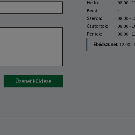
Hétfő:
08:00 - 1
Kedd:
-
Szerda:
08:00 - 1
Csütörtök:
08:00 - 1
Péntek:
08:00 - 1
Ebédszünet:
12:00 - 
Google reCaptcha Response
Üzenet küldése