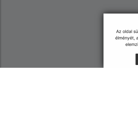
Az oldal s
élményét, a
elemz
Az oldalról:
Navigáció:
Hozzáférhetőségi nyilatkozat
Nyomtatás
Szerzői jog
Honlap térkép
Személyes adatok védelme
Sütik