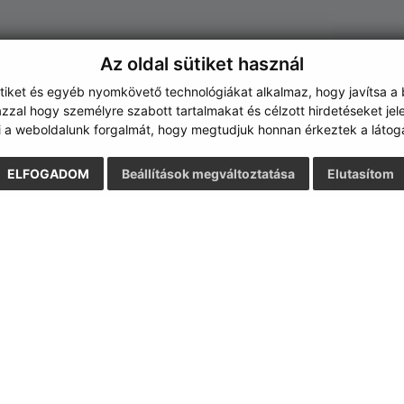
Az oldal sütiket használ
ütiket és egyéb nyomkövető technológiákat alkalmaz, hogy javítsa a
zzal hogy személyre szabott tartalmakat és célzott hirdetéseket jel
i a weboldalunk forgalmát, hogy megtudjuk honnan érkeztek a látoga
ELFOGADOM
Beállítások megváltoztatása
Elutasítom
Gyors linkek:
Frissített
Aktualitások
04.08.2026 0
A település történelme
RSS
Fotóalbum
Iskolaügy