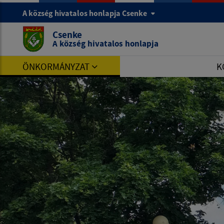
A község hivatalos honlapja Csenke
Csenke
A község hivatalos honlapja
ÖNKORMÁNYZAT
K