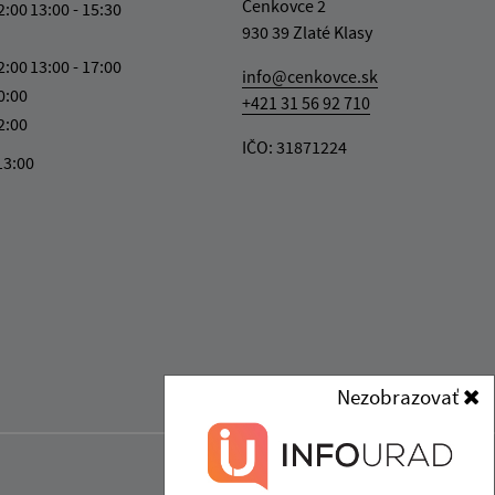
Čenkovce 2
2:00
13:00 - 15:30
930 39 Zlaté Klasy
2:00
13:00 - 17:00
info@cenkovce.sk
0:00
+421 31 56 92 710
2:00
IČO: 31871224
13:00
Nezobrazovať