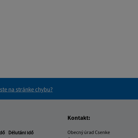
 ste na stránke chybu?
vás užitočné?
e pre vás užitočné?
Kontakt:
Obecný úrad Csenke
idő
Délutáni idő