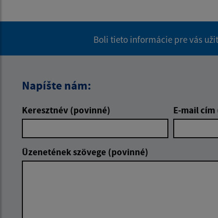
Boli tieto informácie pre vás už
Napíšte nám:
Keresztnév (povinné)
E-mail cím
Üzenetének szövege (povinné)