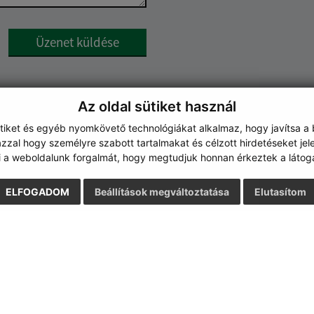
Google reCaptcha Response
Üzenet küldése
Az oldal sütiket használ
ütiket és egyéb nyomkövető technológiákat alkalmaz, hogy javítsa a
zzal hogy személyre szabott tartalmakat és célzott hirdetéseket jel
i a weboldalunk forgalmát, hogy megtudjuk honnan érkeztek a látoga
ELFOGADOM
Beállítások megváltoztatása
Elutasítom