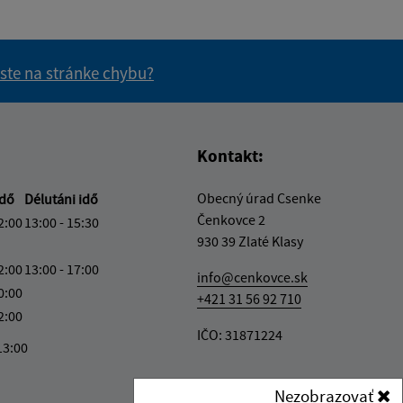
 ste na stránke chybu?
vás užitočné?
e pre vás užitočné?
Kontakt:
Obecný úrad Csenke
idő
Délutáni idő
Čenkovce 2
2:00
13:00 - 15:30
930 39 Zlaté Klasy
2:00
13:00 - 17:00
info@cenkovce.sk
0:00
+421 31 56 92 710
2:00
IČO: 31871224
13:00
Nezobrazovať