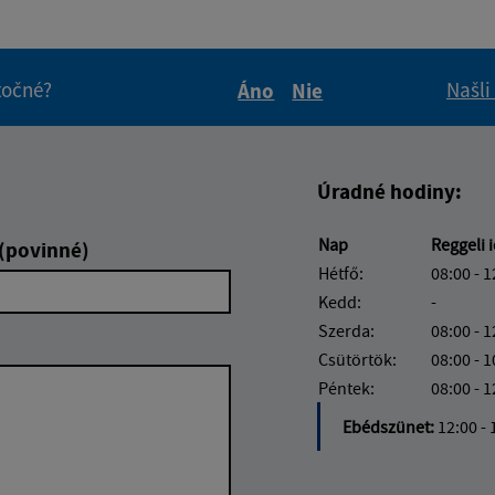
itočné?
Našli
Áno
Nie
Boli tieto informácie pre 
Boli tieto informáci
Úradné hodiny:
Nap
Reggeli 
 (povinné)
Hétfő:
08:00 - 1
Kedd:
-
Szerda:
08:00 - 1
Csütörtök:
08:00 - 1
Péntek:
08:00 - 1
Ebédszünet:
12:00 - 