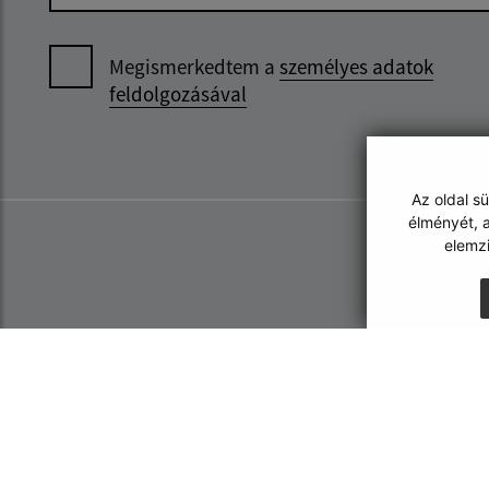
Megismerkedtem a
személyes adatok
feldolgozásával
Az oldal s
élményét, a
elemz