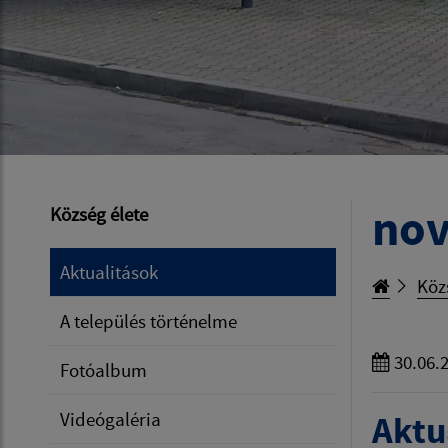
nov
Község élete
Aktualitások
Köz
A település történelme
30.06.
Fotóalbum
Videógaléria
Aktua