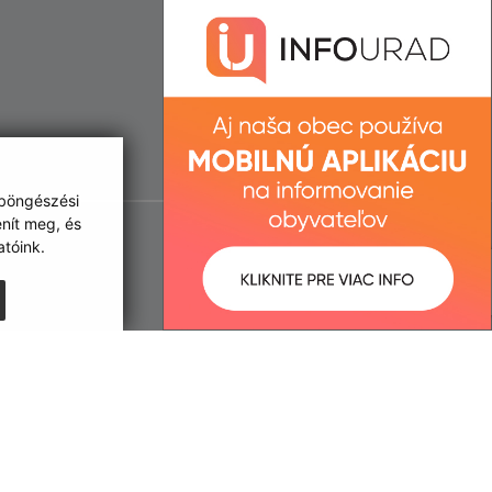
 böngészési
enít meg, és
tóink.