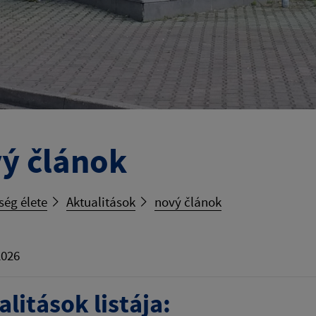
ý článok
ség élete
Aktualitások
nový článok
2026
litások listája: