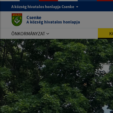
A község hivatalos honlapja Csenke
Csenke
A község hivatalos honlapja
ÖNKORMÁNYZAT
K