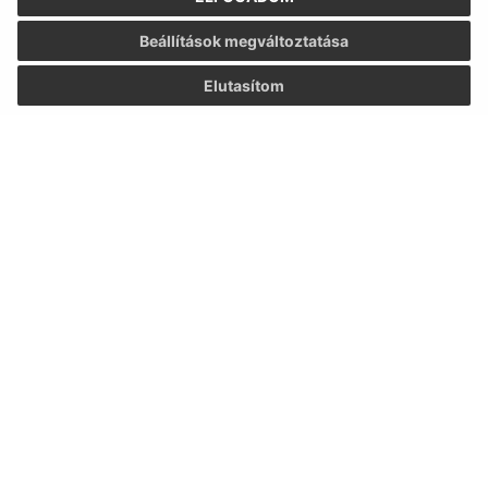
Nap
Reggeli idő
Délutáni idő
Beállítások megváltoztatása
Hétfő:
08:00 - 12:00
13:00 - 15:30
Elutasítom
Kedd:
-
Szerda:
08:00 - 12:00
13:00 - 17:00
Csütörtök:
08:00 - 10:00
Péntek:
08:00 - 12:00
Ebédszünet:
12:00 - 13:00
Kontakt:
Obecný úrad Csenke
Čenkovce 2
930 39 Zlaté Klasy
info@cenkovce.sk
+421 31 56 92 710