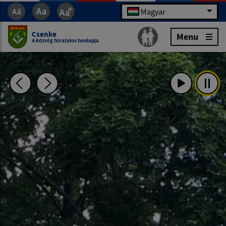
Magyar
Csenke
Menu
A község hivatalos honlapja