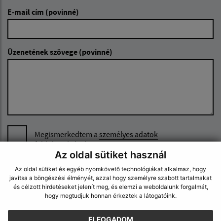
E-mail cím (povinné)
Üzenetének szövege (povinné)
Megismerkedtem a
személyes adatok
feldolgozásával
Az oldal sütiket használ
Google reCaptcha Response
Az oldal sütiket és egyéb nyomkövető technológiákat alkalmaz, hogy
Üzenet küldése
javítsa a böngészési élményét, azzal hogy személyre szabott tartalmakat
és célzott hirdetéseket jelenít meg, és elemzi a weboldalunk forgalmát,
hogy megtudjuk honnan érkeztek a látogatóink.
Úradné hodiny:
ELFOGADOM