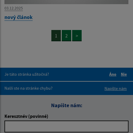
03.12.2025
nový článok
1
2
>
Je táto stránka užitočná?
Áno
Nie
Boli tieto 
Boli 
Našli ste na stránke chybu?
Napíšte nám
Napíšte nám:
Keresztnév (povinné)