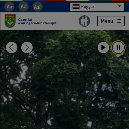
Magyar
Csenke
Menu
A község hivatalos honlapja