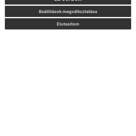
Nap
Reggeli idő
Délutáni idő
Beállítások megváltoztatása
Hétfő:
08:00 - 12:00
13:00 - 15:30
Elutasítom
Kedd:
-
Szerda:
08:00 - 12:00
13:00 - 17:00
Csütörtök:
08:00 - 10:00
Péntek:
08:00 - 12:00
Ebédszünet:
12:00 - 13:00
Kontakt:
Obecný úrad Csenke
Čenkovce 2
930 39 Zlaté Klasy
info@cenkovce.sk
+421 31 56 92 710