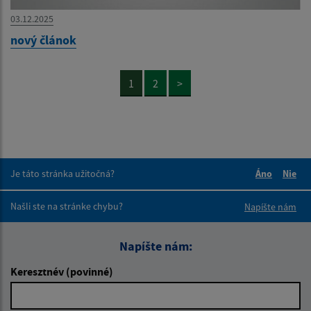
03.12.2025
nový článok
1
2
>
Je táto stránka užitočná?
Áno
Nie
Boli tieto 
Boli 
Našli ste na stránke chybu?
Napíšte nám
Napíšte nám:
Keresztnév (povinné)