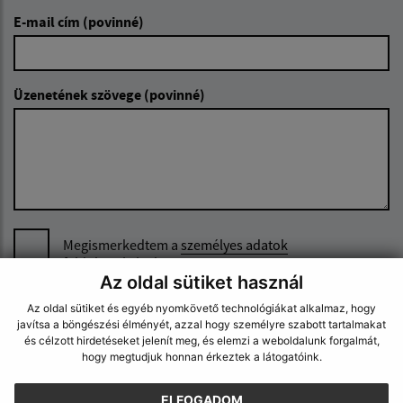
E-mail cím (povinné)
Üzenetének szövege (povinné)
Megismerkedtem a
személyes adatok
feldolgozásával
Az oldal sütiket használ
Google reCaptcha Response
Az oldal sütiket és egyéb nyomkövető technológiákat alkalmaz, hogy
Üzenet küldése
javítsa a böngészési élményét, azzal hogy személyre szabott tartalmakat
és célzott hirdetéseket jelenít meg, és elemzi a weboldalunk forgalmát,
hogy megtudjuk honnan érkeztek a látogatóink.
Úradné hodiny:
ELFOGADOM