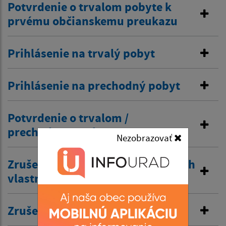
Potvrdenie o trvalom pobyte k
prvému občianskemu preukazu
Prihlásenie na trvalý pobyt
Prihlásenie na prechodný pobyt
Potvrdenie o trvalom /
prechodnom pobyte
Nezobrazovať
Zrušenie trvalého pobytu na návrh
vlastníka budovy
Zrušenie prechodného pobytu