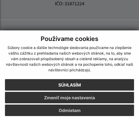
IČO: 31871224
Používame cookies
Súbory cookie a ďalšie technológie sledovania používame na zlepšenie
vášho zážitku z prehliadania našich webových stránok, na to, aby sme
vám zobrazovali prispôsobený obsah a cielené reklamy, na analýzu
návštevnosti našich webových stránok a na pochopenie toho, odkiaľ naši
návštevníci prichádzajú.
SÚHLASÍM
Zmeniť moje nastavenia
Odmietam
Informácie o stránke:
Vyhlásenie o prístupnosti