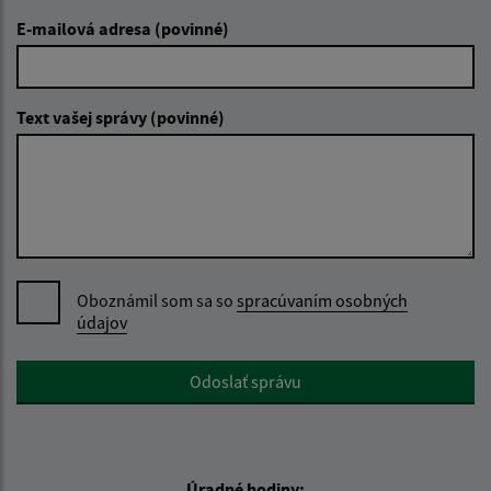
E-mailová adresa (povinné)
Text vašej správy (povinné)
Oboznámil som sa so
spracúvaním osobných
údajov
Google reCaptcha Response
Odoslať správu
Úradné hodiny: