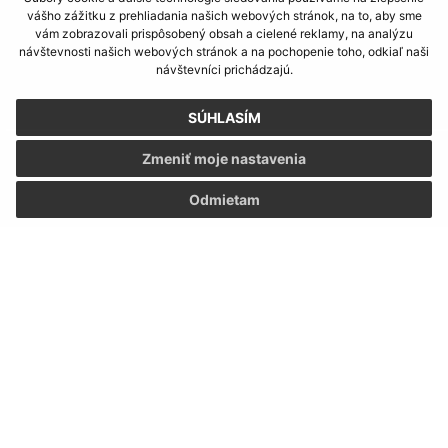
info@cenkovce.sk
vášho zážitku z prehliadania našich webových stránok, na to, aby sme
vám zobrazovali prispôsobený obsah a cielené reklamy, na analýzu
+421 31 56 92 710
návštevnosti našich webových stránok a na pochopenie toho, odkiaľ naši
návštevníci prichádzajú.
IČO: 31871224
SÚHLASÍM
Zmeniť moje nastavenia
Odmietam