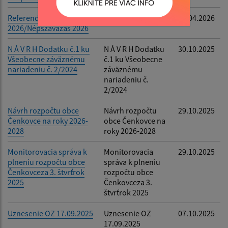
Referendum
-
22.04.2026
2026/Népszavazás 2026
N Á V R H Dodatku č.1 ku
N Á V R H Dodatku
30.10.2025
Všeobecne záväznému
č.1 ku Všeobecne
nariadeniu č. 2/2024
záväznému
nariadeniu č.
2/2024
Návrh rozpočtu obce
Návrh rozpočtu
29.10.2025
Čenkovce na roky 2026-
obce Čenkovce na
2028
roky 2026-2028
Monitorovacia správa k
Monitorovacia
29.10.2025
plneniu rozpočtu obce
správa k plneniu
Čenkovceza 3. štvrťrok
rozpočtu obce
2025
Čenkovceza 3.
štvrťrok 2025
Uznesenie OZ 17.09.2025
Uznesenie OZ
07.10.2025
17.09.2025