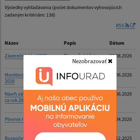
Výsledky vyhľadávania (počet dokumentov vyhovujúcich
Dátum zverejnenia od:
zadaným kritériám: 138)
RSS
Dátum zverejnenia do:
Názov
Popis
Dátum
Záverečný účet 2025
Záverečný účet
04.08.2026
Nezobrazovať
2025
Filtrovať
Reset
Monitorovacia správa
-
10.06.2026
2026
Návrh záverečného účtu
Návrh
03.06.2026
za rok 2025
záverečného účtu
za rok 2025
Plnenie rozpočtu 2025
Plnenie rozpočtu
02.04.2026
2025
Rozpočet 2026
Rozpočet 2026
02.12.2025