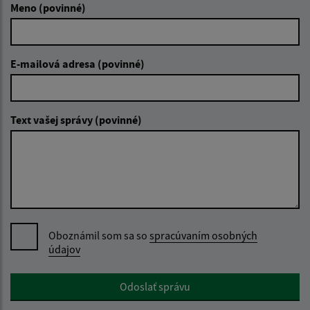
Meno (povinné)
E-mailová adresa (povinné)
Text vašej správy (povinné)
Oboznámil som sa so
spracúvaním osobných
údajov
Google reCaptcha Response
Odoslať správu