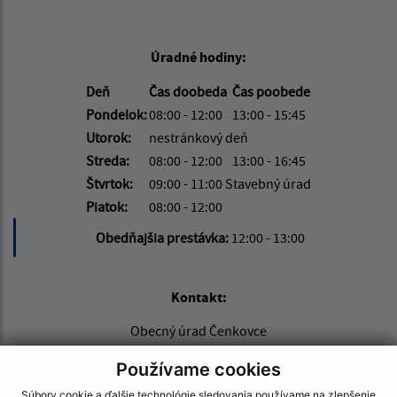
Úradné hodiny:
Deň
Čas doobeda
Čas poobede
Pondelok:
08:00 - 12:00
13:00 - 15:45
Utorok:
nestránkový deň
Streda:
08:00 - 12:00
13:00 - 16:45
Štvrtok:
09:00 - 11:00 Stavebný úrad
Piatok:
08:00 - 12:00
Obedňajšia prestávka:
12:00 - 13:00
Kontakt:
Obecný úrad Čenkovce
Čenkovce 2
Používame cookies
930 39 Zlaté Klasy
Súbory cookie a ďalšie technológie sledovania používame na zlepšenie