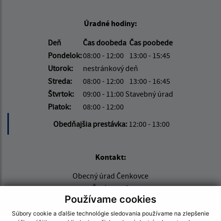
Úradné hodiny:
Deň
Čas doobeda
Čas poobede
Pondelok:
08:00 - 12:00
13:00 - 15:45
Utorok:
nestránkový deň
Streda:
08:00 - 12:00
13:00 - 16:45
Štvrtok:
09:00 - 11:00 Stavebný úrad
Piatok:
08:00 - 12:00
Obedňajšia prestávka:
12:00 - 13:00
Kontakt:
Obecný úrad Čenkovce
Čenkovce 2
Používame cookies
930 39 Zlaté Klasy
Súbory cookie a ďalšie technológie sledovania používame na zlepšenie
info@cenkovce.sk