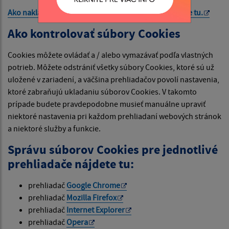
Ako nakladá Google s vašimi súbormi Cookies nájdete
tu
.
Ako kontrolovať súbory Cookies
Cookies môžete ovládať a / alebo vymazávať podľa vlastných
potrieb. Môžete odstrániť všetky súbory Cookies, ktoré sú už
uložené v zariadení, a väčšina prehliadačov povolí nastavenia,
ktoré zabraňujú ukladaniu súborov Cookies. V takomto
prípade budete pravdepodobne musieť manuálne upraviť
niektoré nastavenia pri každom prehliadaní webových stránok
a niektoré služby a funkcie.
Správu súborov Cookies pre jednotlivé
prehliadače nájdete tu:
prehliadač
Google Chrome
prehliadač
Mozilla Firefox
prehliadač
Internet Explorer
prehliadač
Opera