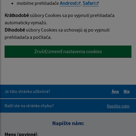
mobilne prehliadače
Android
,
Safari
Krátkodobé
súbory Cookies sa po vypnutí prehliadača
automaticky vymažú.
Dlhodobé
súbory Cookies sa uchovajú aj po vypnutí
prehliadača a počítača.
Zrušiť/zmeniť nastavenia cookies
Je táto stránka užitočná?
Áno
Nie
Boli tieto 
Boli 
Našli ste na stránke chybu?
Napíšte nám
Napíšte nám:
Meno (povinné)