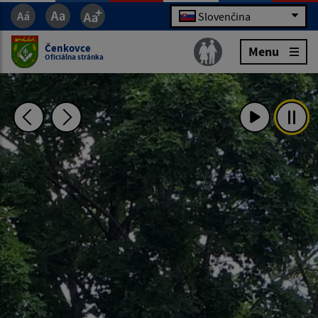
Slovenčina
Čenkovce
Menu
Oficiálna stránka