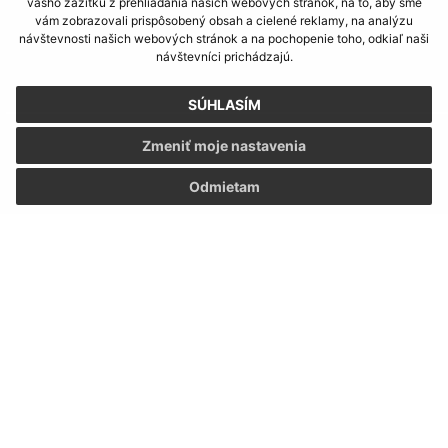
vášho zážitku z prehliadania našich webových stránok, na to, aby sme
+421 31 56 92 710
vám zobrazovali prispôsobený obsah a cielené reklamy, na analýzu
návštevnosti našich webových stránok a na pochopenie toho, odkiaľ naši
návštevníci prichádzajú.
IČO: 31871224
SÚHLASÍM
Zmeniť moje nastavenia
Odmietam
Informácie o stránke: