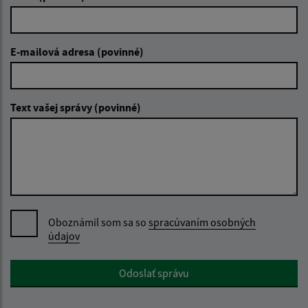
E-mailová adresa (povinné)
Text vašej správy (povinné)
Oboznámil som sa so
spracúvaním osobných
údajov
Google reCaptcha Response
Odoslať správu