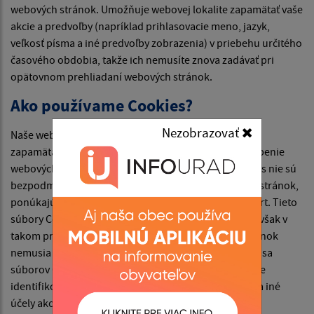
webových stránok. Umožňuje webovej lokalite zapamätať vaše
akcie a predvoľby (napríklad prihlasovacie meno, jazyk,
veľkosť písma a iné predvoľby zobrazenia) v priebehu určitého
časového obdobia, takže ich nemusíte znova zadávať pri
opätovnom prehliadaní webových stránok.
Ako používame Cookies?
Nezobrazovať
Naše webové stránky používajú súbory Cookies na
zapamätanie nastavení používateľa a lepšie prispôsobenie
webových stránok záujmom návštevníka. Hoci Cookies nie sú
bezpodmienečne potrebné na fungovanie webových stránok,
ponúkajú pri návšteve webových stránok vyšší komfort. Tieto
súbory Cookies môžete odstrániť alebo zablokovať, avšak v
takom prípade niektoré funkcie týchto webových stránok
nemusia fungovať podľa určenia. Informácie týkajúce sa
súborov Cookies sa nepoužívajú na to, aby vás osobne
identifikovali. Tieto súbory Cookies sa nepoužívajú na iné
účely ako tie, ktoré sú tu popísané.