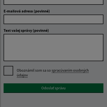
E-mailová adresa (povinné)
Text vašej správy (povinné)
Oboznámil som sa so
spracúvaním osobných
údajov
Google reCaptcha Response
Odoslať správu