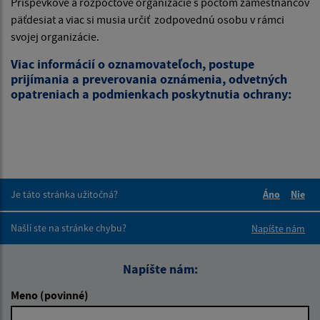
Príspevkové a rozpočtové organizácie s počtom zamestnancov
päťdesiat a viac si musia určiť zodpovednú osobu v rámci
svojej organizácie.
Viac informácií o oznamovateľoch, postupe
prijímania a preverovania oznámenia, odvetných
opatreniach a podmienkach poskytnutia ochrany:
Je táto stránka užitočná?
Áno
Nie
Boli tieto 
Boli 
Našli ste na stránke chybu?
Napíšte nám
Napíšte nám:
Meno (povinné)