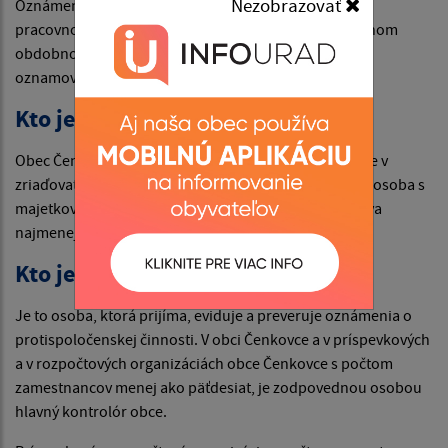
Nezobrazovať
Oznámenie môže podať fyzická osoba, ktorá je v
pracovnoprávnom vzťahu k zamestnávateľovi alebo inom
obdobnom vzťahu k zamestnávateľovi a anonymný
oznamovateľ.
Kto je zamestnávateľom?
Obec Čenkovce, príspevkové a rozpočtové organizácie v
zriaďovateľskej pôsobnosti obci Čenkovce, právnická osoba s
majetkovou účasťou obce Čenkovce, ktorá zamestnáva
najmenej päť zamestnancov.
Kto je zodpovedná osoba?
Je to osoba, ktorá prijíma, eviduje a preveruje oznámenia o
protispoločenskej činnosti. V obci Čenkovce a v príspevkových
a v rozpočtových organizáciách obce Čenkovce s počtom
zamestnancov menej ako päťdesiat, je zodpovednou osobou
hlavný kontrolór obce.