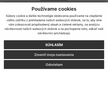
IČO: 31871224
Používame cookies
Súbory cookie a ďalšie technológie sledovania používame na zlepšenie
vášho zážitku z prehliadania našich webových stránok, na to, aby sme
vám zobrazovali prispôsobený obsah a cielené reklamy, na analýzu
návštevnosti našich webových stránok a na pochopenie toho, odkiaľ naši
návštevníci prichádzajú.
SÚHLASÍM
Zmeniť moje nastavenia
Odmietam
Informácie o stránke:
Vyhlásenie o prístupnosti