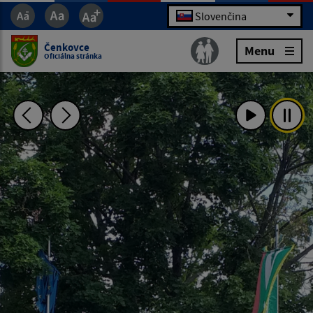
Slovenčina
Čenkovce
Menu
Oficiálna stránka