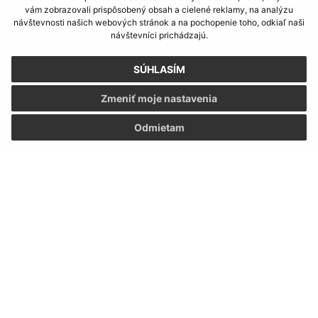
vám zobrazovali prispôsobený obsah a cielené reklamy, na analýzu
Informácie o stránke:
návštevnosti našich webových stránok a na pochopenie toho, odkiaľ naši
návštevníci prichádzajú.
Vyhlásenie o prístupnosti
Autorské práva
SÚHLASÍM
Ochrana osobných údajov
Zmeniť moje nastavenia
Navigácia:
Odmietam
Vytlačiť aktuálnu stránku
Mapa stránok
Cookies
Rýchle odkazy:
Aktuality
História
Fotogaléria
Školstvo
Aktualizované: