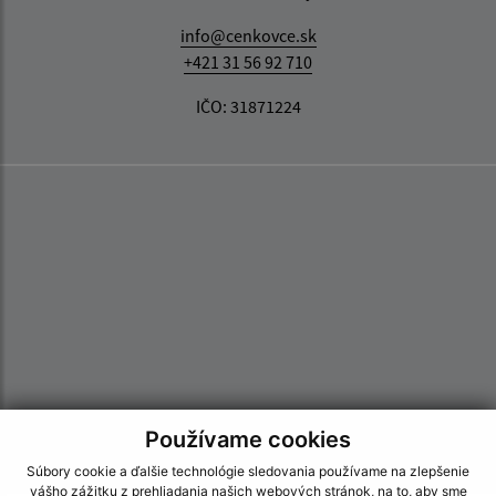
info@cenkovce.sk
+421 31 56 92 710
IČO: 31871224
Používame cookies
Súbory cookie a ďalšie technológie sledovania používame na zlepšenie
vášho zážitku z prehliadania našich webových stránok, na to, aby sme