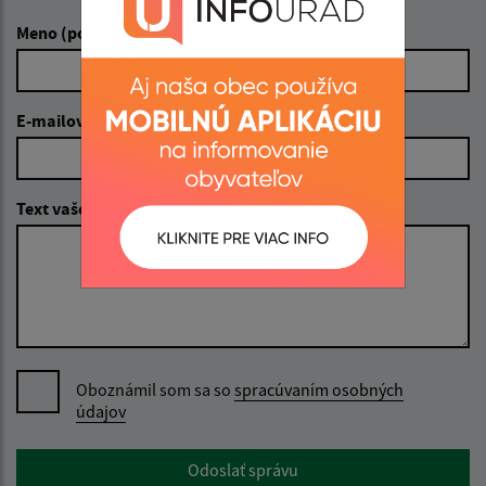
Meno (povinné)
E-mailová adresa (povinné)
Text vašej správy (povinné)
Oboznámil som sa so
spracúvaním osobných
údajov
Google reCaptcha Response
Odoslať správu