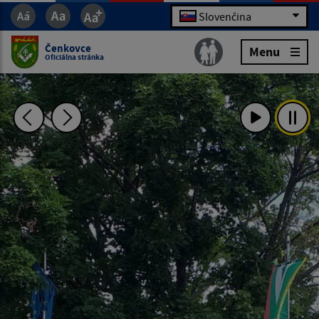
Slovenčina
Čenkovce
Menu
Oficiálna stránka