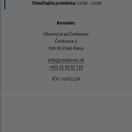
Obedňajšia prestávka:
12:00 - 13:00
Kontakt:
Obecný úrad Čenkovce
Čenkovce 2
930 39 Zlaté Klasy
info@cenkovce.sk
+421 31 56 92 710
IČO: 31871224