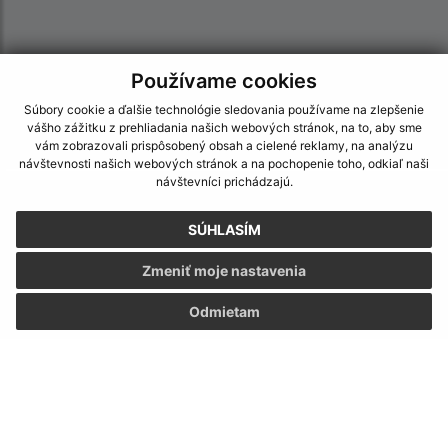
Používame cookies
Súbory cookie a ďalšie technológie sledovania používame na zlepšenie
vášho zážitku z prehliadania našich webových stránok, na to, aby sme
vám zobrazovali prispôsobený obsah a cielené reklamy, na analýzu
návštevnosti našich webových stránok a na pochopenie toho, odkiaľ naši
návštevníci prichádzajú.
Informácie o stránke:
SÚHLASÍM
Vyhlásenie o prístupnosti
Autorské práva
Zmeniť moje nastavenia
Ochrana osobných údajov
Odmietam
Navigácia:
Vytlačiť aktuálnu stránku
Mapa stránok
Cookies
Rýchle odkazy: