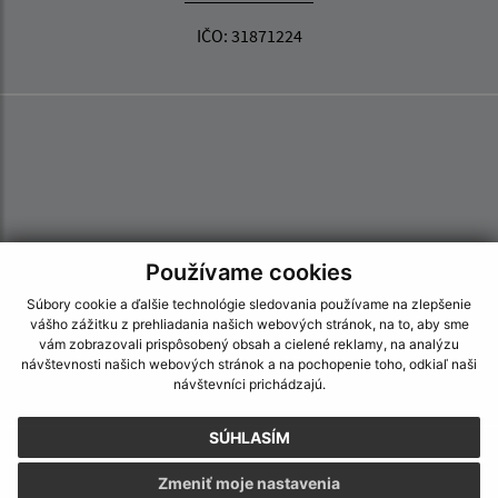
IČO: 31871224
Používame cookies
Súbory cookie a ďalšie technológie sledovania používame na zlepšenie
vášho zážitku z prehliadania našich webových stránok, na to, aby sme
vám zobrazovali prispôsobený obsah a cielené reklamy, na analýzu
návštevnosti našich webových stránok a na pochopenie toho, odkiaľ naši
návštevníci prichádzajú.
SÚHLASÍM
Informácie o stránke:
Zmeniť moje nastavenia
Vyhlásenie o prístupnosti