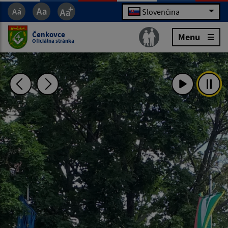
Slovenčina
Čenkovce
Menu
Oficiálna stránka