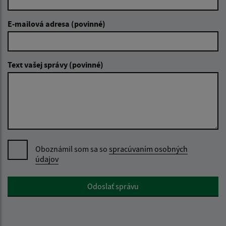
E-mailová adresa (povinné)
Text vašej správy (povinné)
Oboznámil som sa so
spracúvaním osobných
údajov
Google reCaptcha Response
Odoslať správu