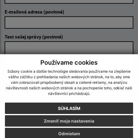
E-mailová adresa (povinné)
Text vašej správy (povinné)
Používame cookies
Súbory cookie a ďalšie technológie sledovania používame na zlepšenie
vášho zážitku z prehliadania našich webových stránok, na to, aby sme
vám zobrazovali prispôsobený obsah a cielené reklamy, na analýzu
Oboznámil som sa so
spracúvaním osobných
návštevnosti našich webových stránok a na pochopenie toho, odkiaľ naši
údajov
návštevníci prichádzajú.
Google reCaptcha Response
SÚHLASÍM
Odoslať správu
Zmeniť moje nastavenia
Odmietam