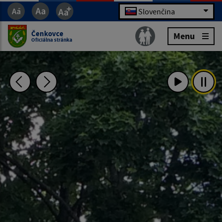
Slovenčina
Čenkovce
Menu
Oficiálna stránka