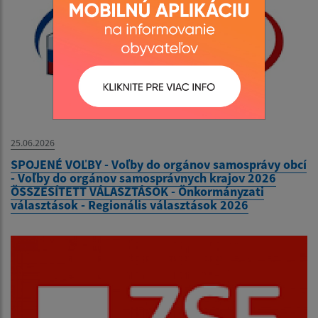
25.06.2026
SPOJENÉ VOĽBY - Voľby do orgánov samosprávy obcí
- Voľby do orgánov samosprávnych krajov 2026
ÖSSZESÍTETT VÁLASZTÁSOK - Önkormányzati
választások - Regionális választások 2026