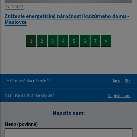
03.12.2025
Zníženie energetickej náročnosti kultúrneho domu -
Maslovce
1
2
3
4
5
6
7
>
Je táto stránka užitočná?
Áno
Nie
Boli tieto 
Boli 
Našli ste na stránke chybu?
Napíšte nám
Napíšte nám:
Meno (povinné)