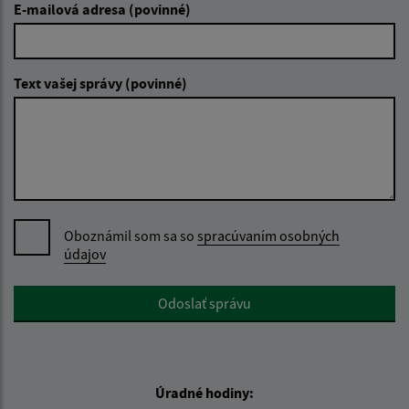
E-mailová adresa (povinné)
Text vašej správy (povinné)
Oboznámil som sa so
spracúvaním osobných
údajov
Google reCaptcha Response
Odoslať správu
Úradné hodiny: