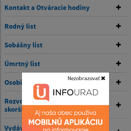
Kontakt a Otváracie hodiny
Rodný list
Sobášny list
Úmrtný list
Nezobrazovať
Osobitná matrika
Rozvod manželstva a prijatie
skoršieho priezviska
Vydávanie výpisov z matriky a