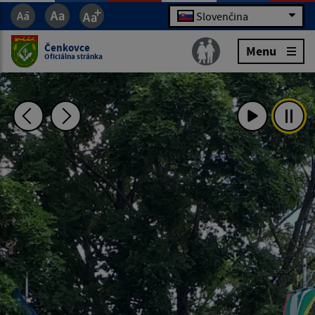
Slovenčina
Čenkovce
Menu
Oficiálna stránka