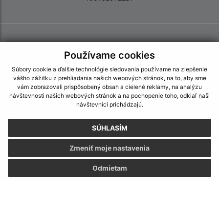
Používame cookies
Súbory cookie a ďalšie technológie sledovania používame na zlepšenie
vášho zážitku z prehliadania našich webových stránok, na to, aby sme
vám zobrazovali prispôsobený obsah a cielené reklamy, na analýzu
návštevnosti našich webových stránok a na pochopenie toho, odkiaľ naši
návštevníci prichádzajú.
SÚHLASÍM
Zmeniť moje nastavenia
Odmietam
Informácie o stránke:
Vyhlásenie o prístupnosti
Autorské práva