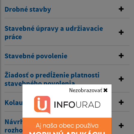
Drobné stavby
Stavebné úpravy a udržiavacie
práce
Stavebné povolenie
Žiadosť o predĺženie platnosti
stavebného povolenia
Nezobrazovať
Kolaudačné rozhodnutie
Návrh na vydanie územného
rozhodnutia