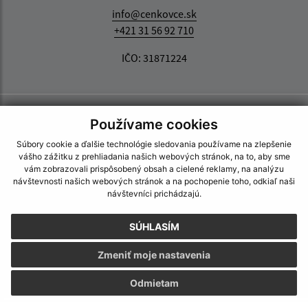
info@cenkovce.sk
+421 31 56 92 710
IČO: 31871224
Používame cookies
Súbory cookie a ďalšie technológie sledovania používame na zlepšenie
vášho zážitku z prehliadania našich webových stránok, na to, aby sme
vám zobrazovali prispôsobený obsah a cielené reklamy, na analýzu
návštevnosti našich webových stránok a na pochopenie toho, odkiaľ naši
návštevníci prichádzajú.
SÚHLASÍM
Zmeniť moje nastavenia
Odmietam