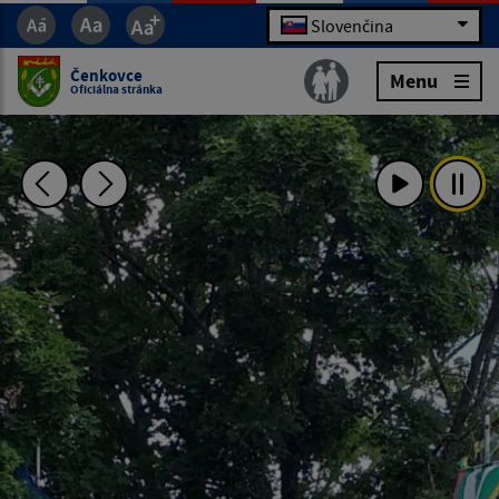
Slovenčina
Čenkovce
Menu
Oficiálna stránka