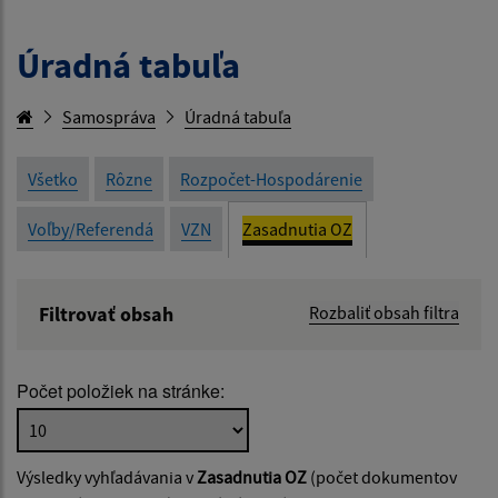
Úradná tabuľa
Samospráva
Úradná tabuľa
Všetko
Rôzne
Rozpočet-Hospodárenie
Voľby/Referendá
VZN
Zasadnutia OZ
Filtrovať obsah
Rozbaliť obsah filtra
Názov:
Počet položiek na stránke:
Popis:
Výsledky vyhľadávania v
Zasadnutia OZ
(počet dokumentov
Dátum zverejnenia od: