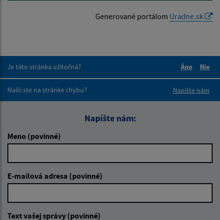
Generované portálom
Uradne.sk
Je táto stránka užitočná?
Áno
Nie
Boli tieto 
Boli 
Našli ste na stránke chybu?
Napíšte nám
Napíšte nám:
Meno (povinné)
E-mailová adresa (povinné)
Text vašej správy (povinné)