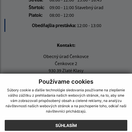
Štvrtok:
09:00 - 11:00 Stavebný úrad
Piatok:
08:00 - 12:00
Obedňajšia prestávka:
12:00 - 13:00
Kontakt:
Obecný úrad Čenkovce
Čenkovce 2
930 39 Zlaté Klasy
Používame cookies
info@cenkovce.sk
+421 31 56 92 710
Súbory cookie a ďalšie technológie sledovania používame na zlepšenie
vášho zážitku z prehliadania našich webových stránok, na to, aby sme
IČO: 31871224
vám zobrazovali prispôsobený obsah a cielené reklamy, na analýzu
návštevnosti našich webových stránok a na pochopenie toho, odkiaľ naši
návštevníci prichádzajú.
SÚHLASÍM