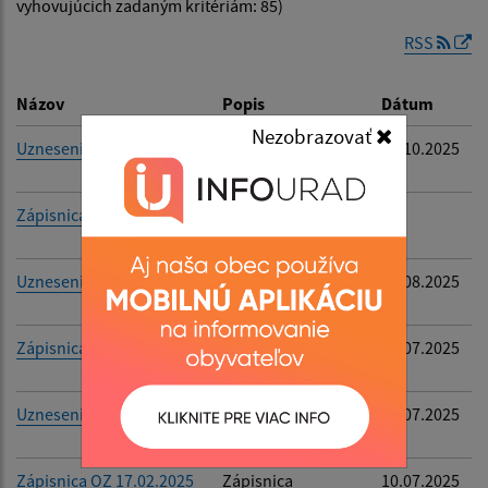
vyhovujúcich zadaným kritériám: 85)
RSS
Dátum zverejnenia do:
Názov
Popis
Dátum
Nezobrazovať
Uznesenie OZ 17.09.2025
Uznesenie OZ
07.10.2025
17.09.2025
Filtrovať
Reset
Zápisnica OZ 24.06.2025
Zápisnica
-
24.06.2025
Uznesenie OZ 24.06.2025
Uznesenie OZ
05.08.2025
24.06.2025
Zápisnica OZ 21.03.2025
Zápisnica
10.07.2025
21.03.2025
Uznesenie OZ 21.03.2025
Uznesenie OZ
08.07.2025
21.03.2025
Zápisnica OZ 17.02.2025
Zápisnica
10.07.2025