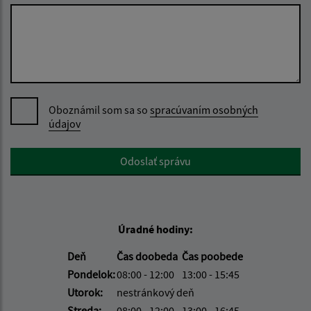
Oboznámil som sa so
spracúvaním osobných
údajov
Google reCaptcha Response
Odoslať správu
Úradné hodiny:
Deň
Čas doobeda
Čas poobede
Pondelok:
08:00 - 12:00
13:00 - 15:45
Utorok:
nestránkový deň
Streda:
08:00 - 12:00
13:00 - 16:45